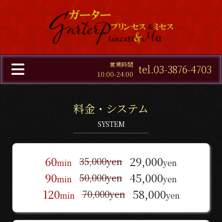
営業時間
tel.03-3876-4703
10:00-24:00
料金・システム
SYSTEM
60
29,000
35,000yen
min
yen
90
45,000
50,000yen
min
yen
120
58,000
70,000yen
min
yen